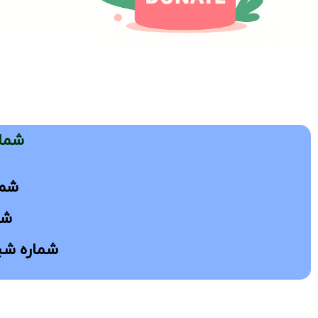
شمار
شماره ک
شمار
شماره شبا: 000000106586849006