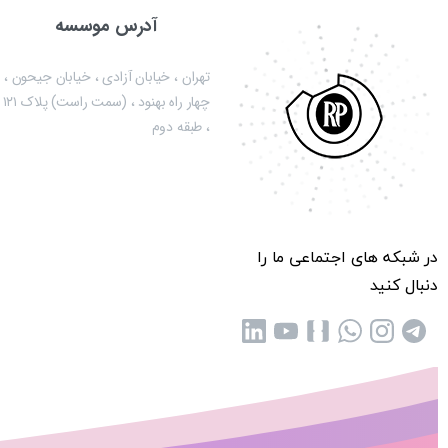
آدرس موسسه
تهران ، خیابان آزادی ، خیابان جیحون ،
چهار راه بهنود ، (سمت راست) پلاک ۱۲۱
، طبقه دوم
در شبکه های اجتماعی ما را
دنبال کنید