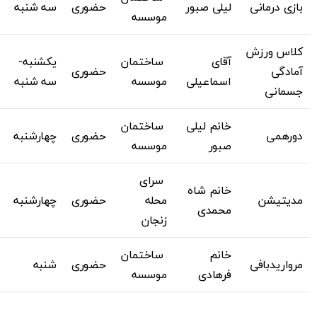
بازی درمانی
لیلی صبور
حضوری
سه شنبه
موسسه
کلاس ورزش
آقای
ساختمان
یکشنبه-
آمادگی
حضوری
اسماعیلی
موسسه
سه شنبه
جسمانی
خانم لیلی
ساختمان
دورهمی
حضوری
چهارشنبه
صبور
موسسه
سرای
خانم شاه
مدیتیشن
محله
حضوری
چهارشنبه
محمدی
زنجان
خانم
ساختمان
مرواریدبافی
حضوری
شنبه
فرهادی
موسسه