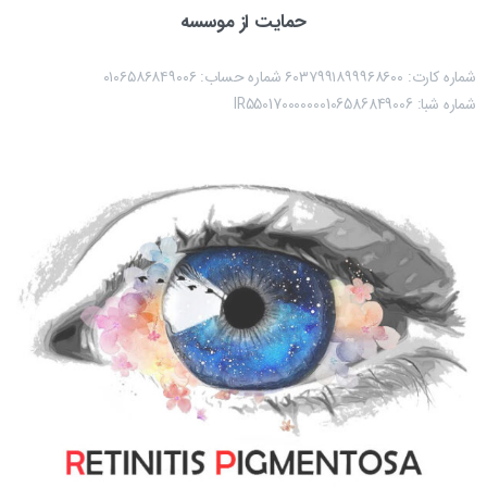
حمایت از موسسه
شماره کارت: ۶۰۳۷۹۹۱۸۹۹۹۶۸۶۰۰ شماره حساب:‌ ۰۱۰۶۵۸۶۸۴۹۰۰۶
شماره شبا: IR550170000000106586849006