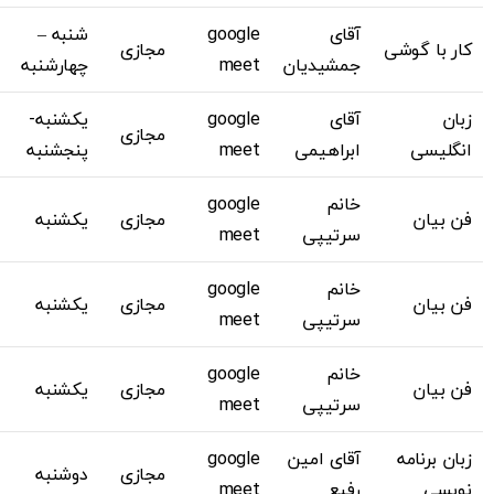
آقای
google
شنبه –
کار با گوشی
مجازی
جمشیدیان
meet
چهارشنبه
زبان
آقای
google
یکشنبه-
مجازی
انگلیسی
ابراهیمی
meet
پنجشنبه
خانم
google
فن بیان
مجازی
یکشنبه
سرتیپی
meet
خانم
google
فن بیان
مجازی
یکشنبه
سرتیپی
meet
خانم
google
فن بیان
مجازی
یکشنبه
سرتیپی
meet
زبان برنامه
آقای امین
google
مجازی
دوشنبه
نویسی
رفیع
meet