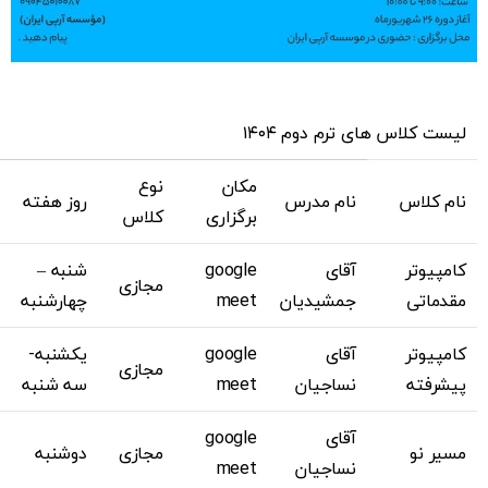
لیست کلاس های ترم دوم ۱۴۰۴
مکان
نوع
نام کلاس
نام مدرس
روز هفته
برگزاری
کلاس
کامپیوتر
آقای
google
شنبه –
مجازی
مقدماتی
جمشیدیان
meet
چهارشنبه
کامپیوتر
آقای
google
یکشنبه-
مجازی
پیشرفته
نساجیان
meet
سه شنبه
آقای
google
مسیر نو
مجازی
دوشنبه
نساجیان
meet