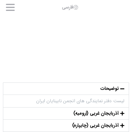
فارسی
توضیحات
لیست دفتر نمایندگی های انجمن نابینایان ایران
آذربایجان غربی (ارومیه)
آذربایجان غربی (چایپاره)